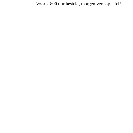
eld
, morgen vers op tafel!
Wij
bezorge
Banketbakkerij & Chocolaterie van Aalst